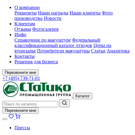
О компании
Реквизиты
Наши награды
Наши клиенты
Фото
производства
Новости
Клиентам
Отзывы
Фотогалерея
Инфо
Справочник по макулатуре
Федеральный
классификационный каталог отходов
Цены на
вторсырье
Потребители макулатуры
Статьи
Аналитика
Контакты
Решения для бизнеса
Перезвоните мне
+7 (495) 739-71-01
Каталог
Перезвоните мне
Прессы