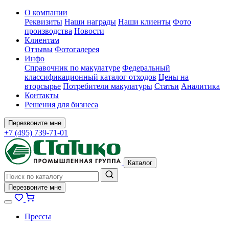
О компании
Реквизиты
Наши награды
Наши клиенты
Фото
производства
Новости
Клиентам
Отзывы
Фотогалерея
Инфо
Справочник по макулатуре
Федеральный
классификационный каталог отходов
Цены на
вторсырье
Потребители макулатуры
Статьи
Аналитика
Контакты
Решения для бизнеса
Перезвоните мне
+7 (495) 739-71-01
Каталог
Перезвоните мне
Прессы