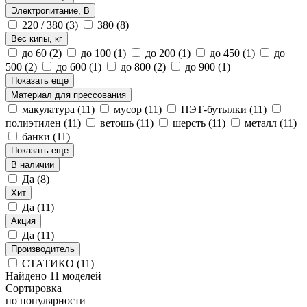
Электропитание, В
220 / 380
(3)
380
(8)
Вес кипы, кг
до 60
(2)
до 100
(1)
до 200
(1)
до 450
(1)
до
500
(2)
до 600
(1)
до 800
(2)
до 900
(1)
Показать еще
Материал для прессования
макулатура
(11)
мусор
(11)
ПЭТ-бутылки
(11)
полиэтилен
(11)
ветошь
(11)
шерсть
(11)
металл
(11)
банки
(11)
Показать еще
В наличии
Да
(8)
Хит
Да
(11)
Акция
Да
(11)
Производитель
СТАТИКО
(11)
Найдено 11 моделей
Сортировка
по популярности