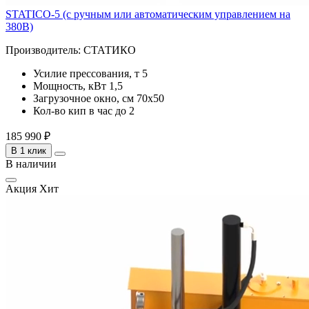
STATICO-5 (с ручным или автоматическим управлением на
380В)
Производитель:
СТАТИКО
Усилие прессования, т
5
Мощность, кВт
1,5
Загрузочное окно, см
70x50
Кол-во кип в час
до 2
185 990 ₽
В 1 клик
В наличии
Акция
Хит