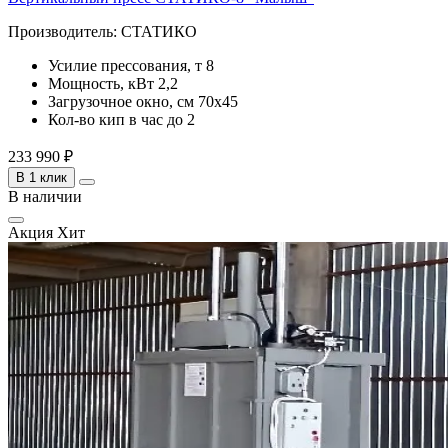
Производитель:
СТАТИКО
Усилие прессования, т
8
Мощность, кВт
2,2
Загрузочное окно, см
70х45
Кол-во кип в час
до 2
233 990 ₽
В 1 клик
В наличии
Акция
Хит