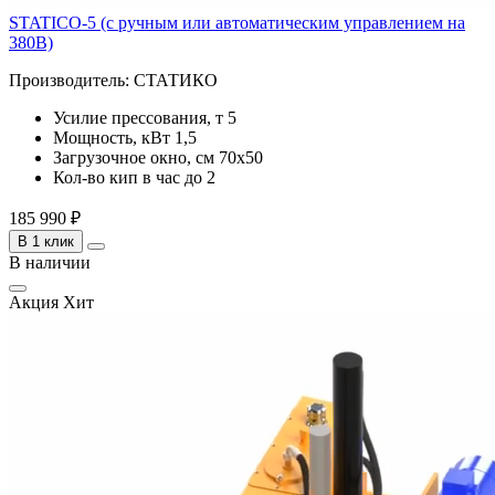
STATICO-5 (с ручным или автоматическим управлением на
380В)
Производитель:
СТАТИКО
Усилие прессования, т
5
Мощность, кВт
1,5
Загрузочное окно, см
70x50
Кол-во кип в час
до 2
185 990 ₽
В 1 клик
В наличии
Акция
Хит