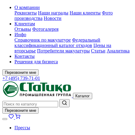
О компании
Реквизиты
Наши награды
Наши клиенты
Фото
производства
Новости
Клиентам
Отзывы
Фотогалерея
Инфо
Справочник по макулатуре
Федеральный
классификационный каталог отходов
Цены на
вторсырье
Потребители макулатуры
Статьи
Аналитика
Контакты
Решения для бизнеса
Перезвоните мне
+7 (495) 739-71-01
Каталог
Перезвоните мне
Прессы