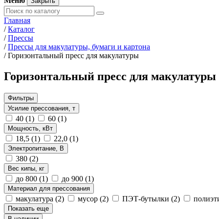
Меню
Закрыть
Главная
/
Каталог
/
Прессы
/
Прессы для макулатуры, бумаги и картона
/
Горизонтальный пресс для макулатуры
Горизонтальный пресс для макулатуры
Фильтры
Усилие прессования, т
40
(1)
60
(1)
Мощность, кВт
18,5
(1)
22,0
(1)
Электропитание, В
380
(2)
Вес кипы, кг
до 800
(1)
до 900
(1)
Материал для прессования
макулатура
(2)
мусор
(2)
ПЭТ-бутылки
(2)
полиэт
Показать еще
В наличии