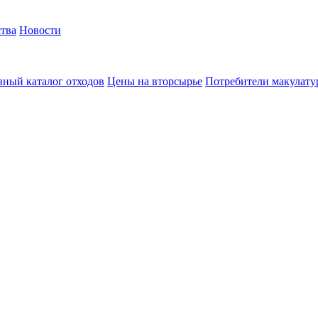
тва
Новости
ный каталог отходов
Цены на вторсырье
Потребители макулат