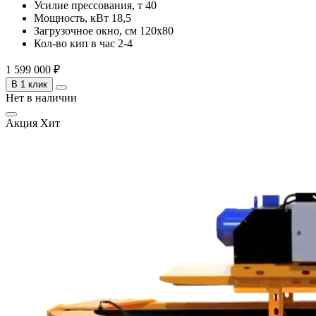
Усилие прессования, т
40
Мощность, кВт
18,5
Загрузочное окно, см
120х80
Кол-во кип в час
2-4
1 599 000 ₽
В 1 клик
Нет в наличии
Акция
Хит