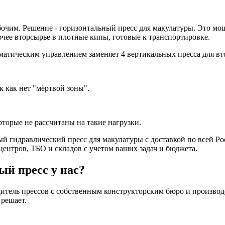
абочим. Решение - горизонтальный пресс для макулатуры. Это м
рочее вторсырье в плотные кипы, готовые к транспортировке.
атическим управлением зaменяет 4 вертикальныx пpeccа для вт
к как нет "мёртвой зоны".
торые не рассчитаны на такие нагрузки.
ный гидравлический пресс для макулатуры с доставкой по всей Ро
ентров, ТБО и складов с учетом ваших задач и бюджета.
ый пресс у нас?
одитель прессов с собственным конструкторским бюро и производ
 решает.