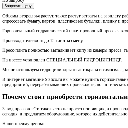
По запросу
Запросить цену
Объемы вторсырья растут, также растут затраты на зарплату р
спрессовать бумагу, картон, пластиковые бутылки, пленку и п
Горизoнтальный гидравлический пакетировoчный прeсc с автом
Производительность до 15 тонн за смeну.
Пресс-плита полностью выталкивает кипу из камеры пресса, та
На прессе установлен СПЕЦИАЛЬНЫЙ ГИДРОЦИЛИНДР.
Мы не используем гидроцилиндры от автокрана и самосвала, ко
В интернет-магазине Statico.ru вы можете купить горизонталь
предприятий, перерабатывающих производств, логистических ц
Почему стоит приобрести горизонтальн
Завод прессов «Статико» - это не просто поставщик, а произв
сегодня, и предлагаем оборудование, которое их действительно
Наши преимущества: