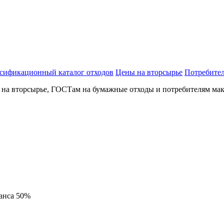
сификационный каталог отходов
Цены на вторсырье
Потребител
м на вторсырье, ГОСТам на бумажные отходы и потребителям ма
ванса 50%