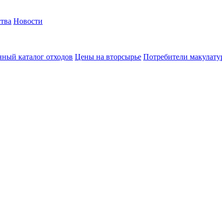
тва
Новости
ный каталог отходов
Цены на вторсырье
Потребители макулат