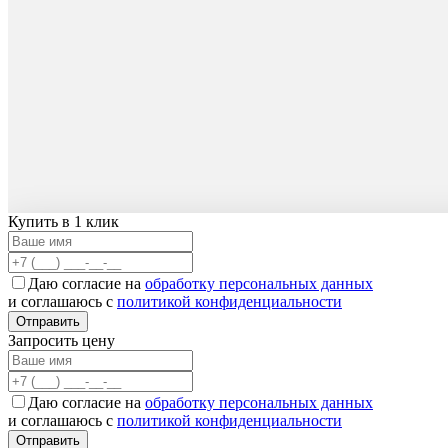
Купить в 1 клик
Москва (офис)
Наро-Фоминск (производство)
Екатеринбург
Даю согласие на
обработку персональных данных
Москва
и соглашаюсь с
политикой конфиденциальности
Центральный офис продаж (Бизнес Парк "Румянцево").
Отправить
Запросить цену
м. «Румянцево», Киевское шоссе, с1кБ, офисный подъезд 7, офис 51
e-mail:
statico@yandex.ru
+7 (495) 739-71-01
(многоканальный)
Даю согласие на
обработку персональных данных
пн-пт, 9:00 - 18:00
и соглашаюсь с
политикой конфиденциальности
Отправить