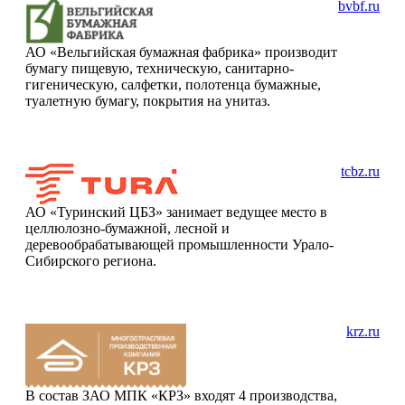
bvbf.ru
АО «Вельгийская бумажная фабрика» производит
бумагу пищевую, техническую, санитарно-
гигеническую, салфетки, полотенца бумажные,
туалетную бумагу, покрытия на унитаз.
tcbz.ru
АО «Туринский ЦБЗ» занимает ведущее место в
целлюлозно-бумажной, лесной и
деревообрабатывающей промышленности Урало-
Сибирского региона.
krz.ru
В состав ЗАО МПК «КРЗ» входят 4 производства,