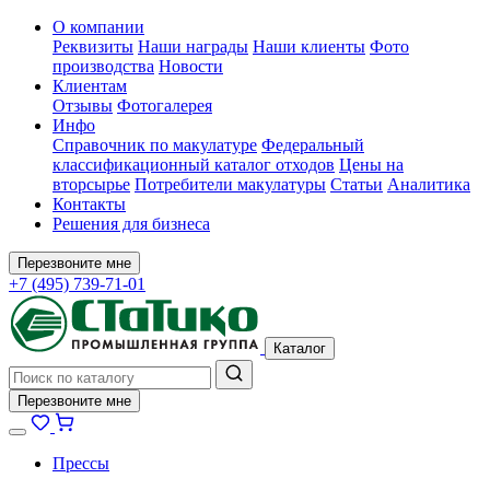
О компании
Реквизиты
Наши награды
Наши клиенты
Фото
производства
Новости
Клиентам
Отзывы
Фотогалерея
Инфо
Справочник по макулатуре
Федеральный
классификационный каталог отходов
Цены на
вторсырье
Потребители макулатуры
Статьи
Аналитика
Контакты
Решения для бизнеса
Перезвоните мне
+7 (495) 739-71-01
Каталог
Перезвоните мне
Прессы