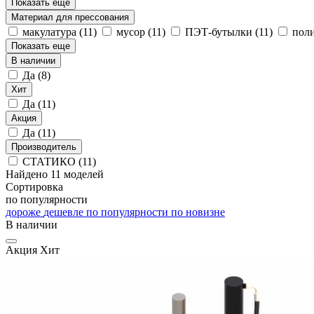
Показать еще
Материал для прессования
макулатура
(11)
мусор
(11)
ПЭТ-бутылки
(11)
пол
Показать еще
В наличии
Да
(8)
Хит
Да
(11)
Акция
Да
(11)
Производитель
СТАТИКО
(11)
Найдено 11 моделей
Сортировка
по популярности
дороже
дешевле
по популярности
по новизне
В наличии
Акция
Хит