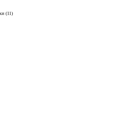
нки
(11)