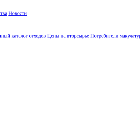
тва
Новости
ный каталог отходов
Цены на вторсырье
Потребители макулат