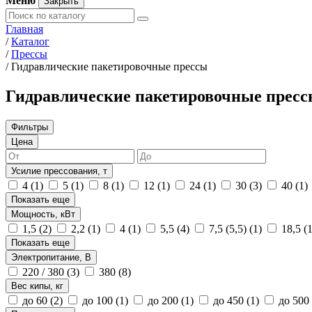
Меню
Закрыть
Главная
/
Каталог
/
Прессы
/
Гидравлические пакетировочные прессы
Гидравлические пакетировочные прес
Фильтры
Цена
Усилие прессования, т
4
(1)
5
(1)
8
(1)
12
(1)
24
(1)
30
(3)
40
(1)
Показать еще
Мощность, кВт
1,5
(2)
2,2
(1)
4
(1)
5,5
(4)
7,5 (5,5)
(1)
18,5
(
Показать еще
Электропитание, В
220 / 380
(3)
380
(8)
Вес кипы, кг
до 60
(2)
до 100
(1)
до 200
(1)
до 450
(1)
до 500