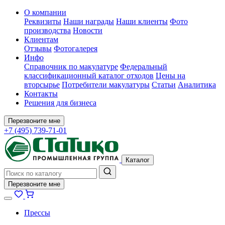
О компании
Реквизиты
Наши награды
Наши клиенты
Фото
производства
Новости
Клиентам
Отзывы
Фотогалерея
Инфо
Справочник по макулатуре
Федеральный
классификационный каталог отходов
Цены на
вторсырье
Потребители макулатуры
Статьи
Аналитика
Контакты
Решения для бизнеса
Перезвоните мне
+7 (495) 739-71-01
Каталог
Перезвоните мне
Прессы