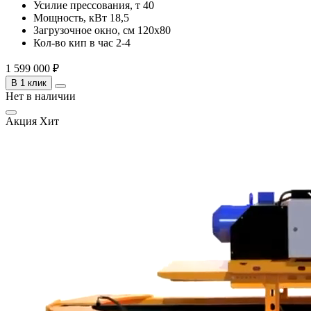
Усилие прессования, т
40
Мощность, кВт
18,5
Загрузочное окно, см
120х80
Кол-во кип в час
2-4
1 599 000 ₽
В 1 клик
Нет в наличии
Акция
Хит