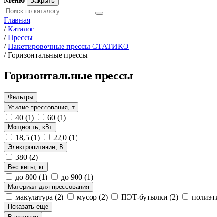
Меню
Закрыть
Главная
/
Каталог
/
Прессы
/
Пакетировочные прессы СТАТИКО
/
Горизонтальные прессы
Горизонтальные прессы
Фильтры
Усилие прессования, т
40
(1)
60
(1)
Мощность, кВт
18,5
(1)
22,0
(1)
Электропитание, В
380
(2)
Вес кипы, кг
до 800
(1)
до 900
(1)
Материал для прессования
макулатура
(2)
мусор
(2)
ПЭТ-бутылки
(2)
полиэт
Показать еще
В наличии