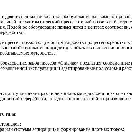
недряют специализированное оборудование для компактирования
альный полуавтоматический пресс, который позволяет быстро 
я. Подобное оборудование применяется в центрах сортировки, с
переработки.
ые прессы, позволяющие оптимизировать процессы обработки вт
ельности оборудование подходит для объектов с интенсивным по
ерабатываемых материалов.
оборудование, завод прессов «Статико» предлагает современные
промышленной эксплуатации и адаптированные под условия рабо
я для уплотнения различных видов материалов и позволяет зна
едприятий переработки, складов, торговых сетей и производств
го типа:
атериалов;
ра или системы аспирации) и формирование плотных тюков;