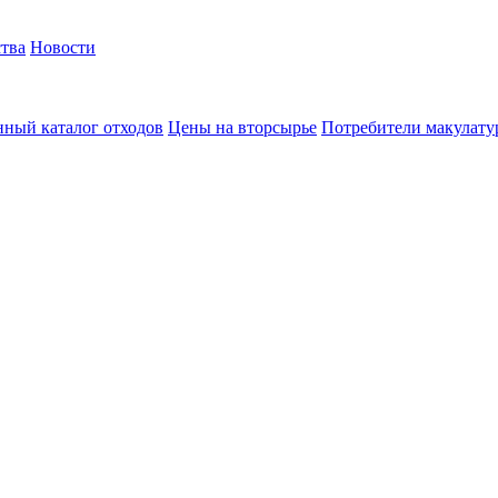
тва
Новости
ный каталог отходов
Цены на вторсырье
Потребители макулат