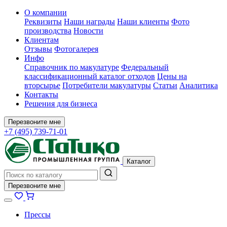
О компании
Реквизиты
Наши награды
Наши клиенты
Фото
производства
Новости
Клиентам
Отзывы
Фотогалерея
Инфо
Справочник по макулатуре
Федеральный
классификационный каталог отходов
Цены на
вторсырье
Потребители макулатуры
Статьи
Аналитика
Контакты
Решения для бизнеса
Перезвоните мне
+7 (495) 739-71-01
Каталог
Перезвоните мне
Прессы